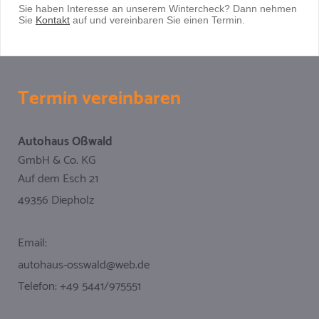
Sie haben Interesse an unserem Wintercheck? Dann nehmen
Sie
Kontakt
auf und vereinbaren Sie einen Termin.
Termin vereinbaren
Autohaus Oßwald
GmbH & Co. KG
Auf dem Esch 21
49356 Diepholz
Email:
autohaus-osswald@web.de
Telefon: +49 5441/975551