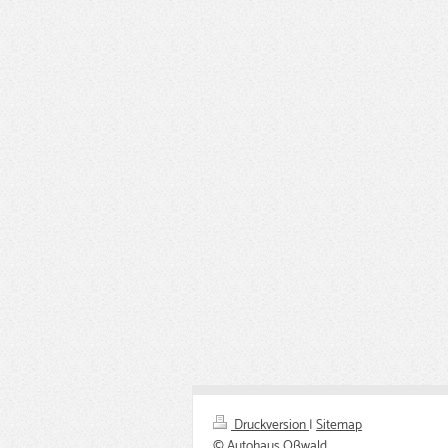
Druckversion
|
Sitemap
© Autohaus Oßwald