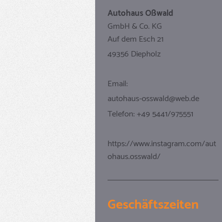
Autohaus Oßwald
GmbH & Co. KG
Auf dem Esch 21
49356 Diepholz
Email:
autohaus-osswald@web.de
Telefon: +49 5441/975551
https://www.instagram.com/aut
ohaus.osswald/
Geschäftszeiten